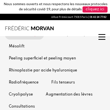
Nous sommes ouverts et nous respectons les nouveaux protocoles
de sécurité covid-19, pour plus de détails
cliquez ici
6 Rue Frémicourt 75015 Paris |
01 42 24 77 82
Toxine botulique
Acide hyaluronique
Mésolift
Peeling superficiel et peeling moyen
Rhinoplastie par acide hyaluronique
Radiofréquence
Fils tenseurs
Cryolipolyse
Augmentation des lèvres
Consultations