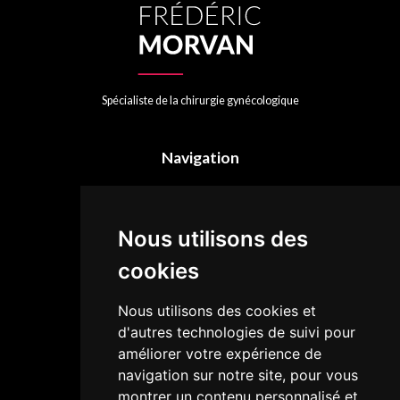
Spécialiste de la chirurgie gynécologique
Navigation
Chirurgie intime
Médecine esthétique
Nous utilisons des
Autres chirurgies
Mon expertise
cookies
Nous utilisons des cookies et
Pour toutes informations
d'autres technologies de suivi pour
améliorer votre expérience de
01 42 24 77 82
navigation sur notre site, pour vous
contact@drmorvan.fr
montrer un contenu personnalisé et